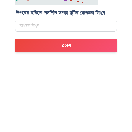
উপরের ছবিতে প্রদর্শিত সংখ্যা দুটির যোগফল লিখুন